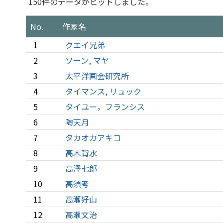
150件のデータがヒットしました。
No.
作家名
1
クエイ兄弟
2
ソーン, マヤ
3
太平洋画会研究所
4
タイマンス, リュック
5
タイユー，フランシス
6
陶天月
7
タカオカアキコ
8
高木背水
9
高澤七郎
10
高須考
11
高瀬好山
12
高瀨文治