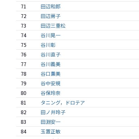
71
田辺和郎
72
田辺房子
73
田辺三重松
74
谷川晃一
75
谷川彰
76
谷川直子
77
谷川義美
78
谷口薫美
79
谷中安規
80
谷保玲奈
81
タニング，ドロテア
82
田ノ井玲子
83
田淵安一
84
玉置正敏