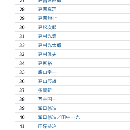
27
高畠達四郎
28
高間真理
29
高間惣七
30
高松次郎
31
高村光雲
32
高村光太郎
33
高村眞夫
34
高柳裕
35
鷹山宇一
36
髙山辰雄
37
多賀新
38
互井開一
39
瀧口修造
40
瀧口修造／田中一光
41
田窪恭冶