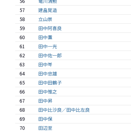
56
竜川清勲
57
建畠覚造
58
立山崇
59
田中阿喜良
60
田中薫
61
田中一光
62
田中佐一郎
63
田中岑
64
田中忠雄
65
田中田鶴子
66
田中惟之
67
田中昇
68
田中比沙良／田中比左良
69
田中保
70
田辺至