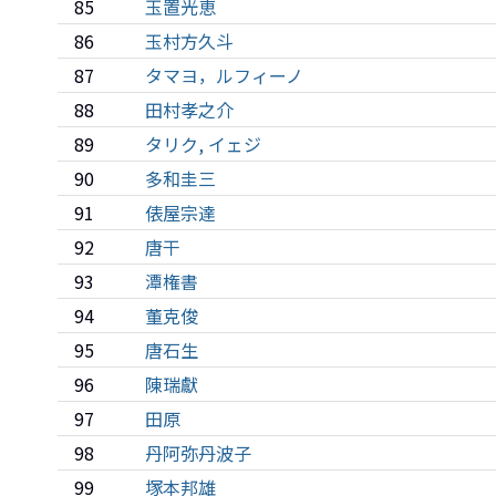
85
玉置光恵
86
玉村方久斗
87
タマヨ，ルフィーノ
88
田村孝之介
89
タリク, イェジ
90
多和圭三
91
俵屋宗達
92
唐干
93
潭権書
94
董克俊
95
唐石生
96
陳瑞獻
97
田原
98
丹阿弥丹波子
99
塚本邦雄