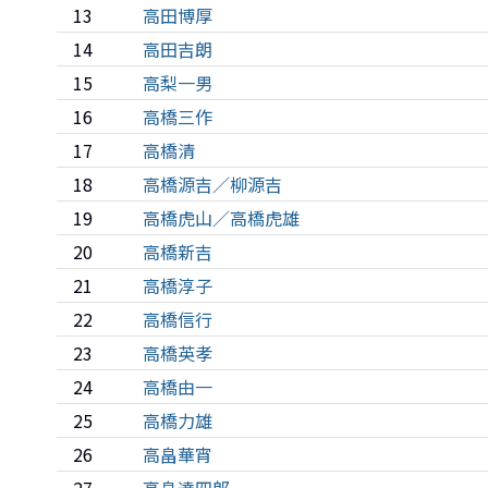
13
高田博厚
14
高田吉朗
15
高梨一男
16
高橋三作
17
高橋清
18
高橋源吉／柳源吉
19
高橋虎山／高橋虎雄
20
高橋新吉
21
高橋淳子
22
高橋信行
23
高橋英孝
24
高橋由一
25
高橋力雄
26
高畠華宵