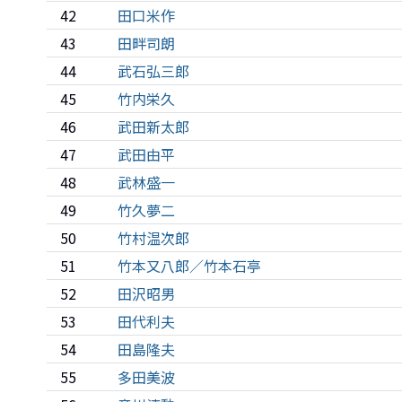
42
田口米作
43
田畔司朗
44
武石弘三郎
45
竹内栄久
46
武田新太郎
47
武田由平
48
武林盛一
49
竹久夢二
50
竹村温次郎
51
竹本又八郎／竹本石亭
52
田沢昭男
53
田代利夫
54
田島隆夫
55
多田美波