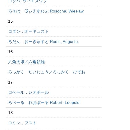
ロソハ, ヴィエスワフ
ろそは ゔぃえすわふ Rosocha, Wiesław
15
ロダン，オーギュスト
ろだん おーぎゅすと Rodin, Auguste
16
六角大壌／六角穎雄
ろっかく だいじょう／ろっかく ひでお
17
ロベール，レオポール
ろべーる れおぽーる Robert, Léopold
18
ロミン，フスト