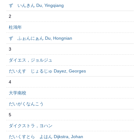
ず いんきん Du, Yingqiang
2
杜鴻年
ず ふぉんにぁん Du, Hongnian
3
ダイエス，ジョルジュ
だいえす じょるじゅ Dayez, Georges
4
大学南校
だいがくなんこう
5
ダイクストラ，ヨハン
だいくすとら よはん Dijkstra, Johan