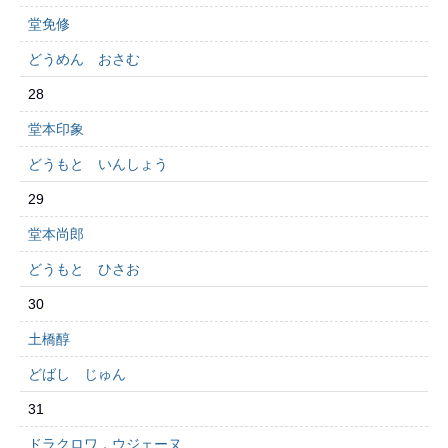
堂免修
どうめん おさむ
28
堂本印象
どうもと いんしょう
29
堂本尚郎
どうもと ひさお
30
土橋醇
どばし じゅん
31
ドラクロワ，ウジェーヌ