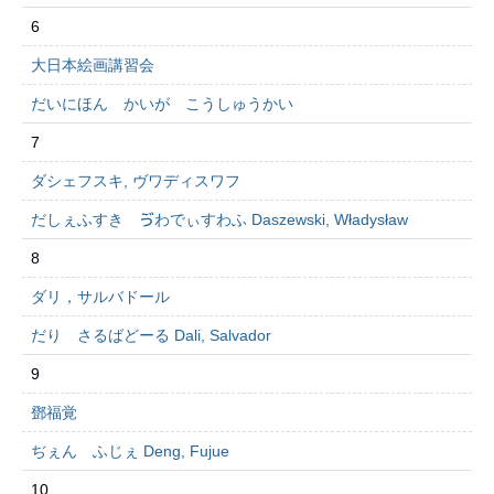
6
大日本絵画講習会
だいにほん かいが こうしゅうかい
7
ダシェフスキ, ヴワディスワフ
だしぇふすき ゔわでぃすわふ Daszewski, Władysław
8
ダリ，サルバドール
だり さるばどーる Dali, Salvador
9
鄧福覚
ぢぇん ふじぇ Deng, Fujue
10