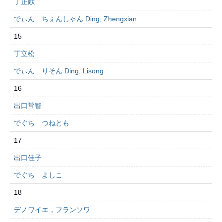
丁正献
でぃん ちぇんしゃん Ding, Zhengxian
15
丁立松
でぃん りそん Ding, Lisong
16
出口常智
でぐち つねとも
17
出口佳子
でぐち よしこ
18
デノワイエ，フランソワ