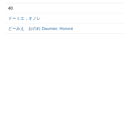
40
ドーミエ，オノレ
どーみえ おのれ Daumier, Honoré