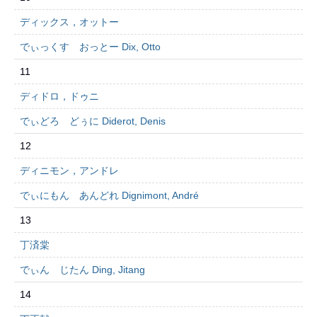
ディックス，オットー
でぃっくす おっとー Dix, Otto
11
ディドロ，ドゥニ
でぃどろ どぅに Diderot, Denis
12
ディニモン，アンドレ
でぃにもん あんどれ Dignimont, André
13
丁済棠
でぃん じたん Ding, Jitang
14