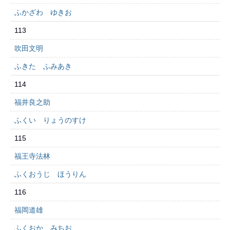
ふかざわ ゆきお
113
吹田文明
ふきた ふみあき
114
福井良之助
ふくい りょうのすけ
115
福王寺法林
ふくおうじ ほうりん
116
福岡道雄
ふくおか みちお