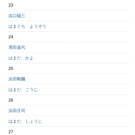
23
浜口陽三
はまぐち ようぞう
24
濱田嘉代
はまだ かよ
25
浜田剛爾
はまだ ごうじ
26
浜田庄司
はまだ しょうじ
27