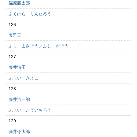
福原麟太郎
ふくはら りんたろう
126
藤雅三
ふじ まさぞう／ふじ がぞう
127
藤井清子
ふじい きよこ
128
藤井浩一朗
ふじい こういちろう
129
藤井令太郎