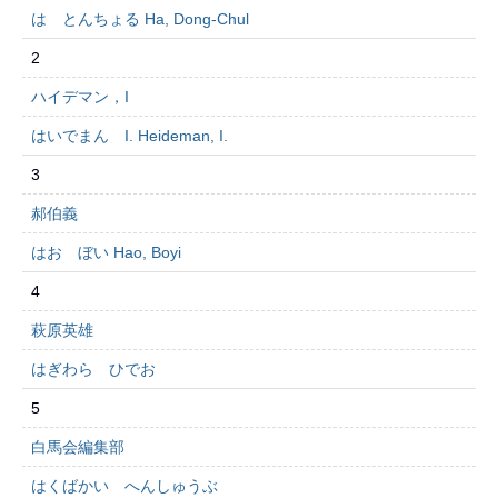
は とんちょる Ha, Dong-Chul
2
ハイデマン，I
はいでまん I. Heideman, I.
3
郝伯義
はお ぼい Hao, Boyi
4
萩原英雄
はぎわら ひでお
5
白馬会編集部
はくばかい へんしゅうぶ