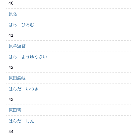
40
原弘
はら ひろむ
41
原羊遊斎
はら ようゆうさい
42
原田厳岐
はらだ いつき
43
原田晋
はらだ しん
44