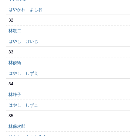
はやかわ よしお
32
林敬二
はやし けいじ
33
林倭衛
はやし しずえ
34
林静子
はやし しずこ
35
林保次郎