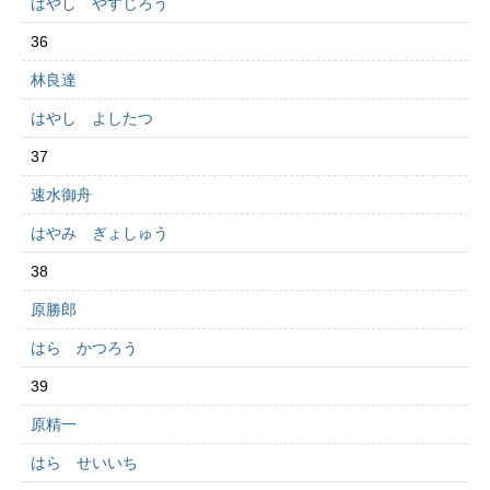
はやし やすじろう
36
林良達
はやし よしたつ
37
速水御舟
はやみ ぎょしゅう
38
原勝郎
はら かつろう
39
原精一
はら せいいち