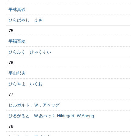
平林真砂
ひらばやし まさ
75
平福百穂
ひらふく ひゃくすい
76
平山郁夫
ひらやま いくお
77
ヒルガルト，Ｗ．アベッグ
ひるがると W.あべっぐ Hildegart, W.Abegg
78