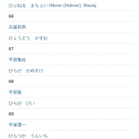
ひぶねる まちぇい Hibner (Hübner), Maciej
66
兵藤和男
ひょうどう かずお
67
平賀亀祐
ひらが かめすけ
68
平賀敬
ひらが けい
69
平塚運一
ひらつか うんいち