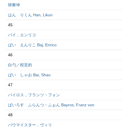
韓黎坤
はん りくん Han, Likun
45
バイ，エンリコ
ばい えんりこ Baj, Enrico
46
白勺／程至的
ばい しゃお Bai, Shao
47
バイロス，フランツ・フォン
ばいろす ふらんつ・ふぉん Bayros, Franz von
48
バウマイスター，ヴィリ