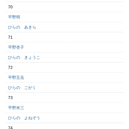
70
平野明
ひらの あきら
71
平野杏子
ひらの きょうこ
72
平野五岳
ひらの ごがく
73
平野米三
ひらの よねぞう
74