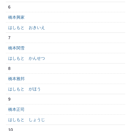
6
橋本興家
はしもと おきいえ
7
橋本関雪
はしもと かんせつ
8
橋本雅邦
はしもと がほう
9
橋本正司
はしもと しょうじ
10