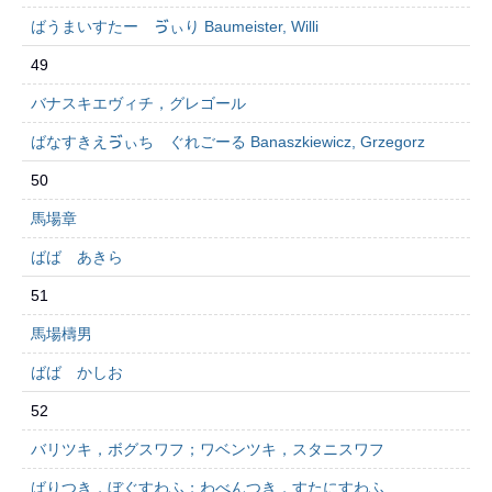
ばうまいすたー ゔぃり Baumeister, Willi
49
バナスキエヴィチ，グレゴール
ばなすきえゔぃち ぐれごーる Banaszkiewicz, Grzegorz
50
馬場章
ばば あきら
51
馬場檮男
ばば かしお
52
バリツキ，ボグスワフ；ワベンツキ，スタニスワフ
ばりつき，ぼぐすわふ；わべんつき，すたにすわふ