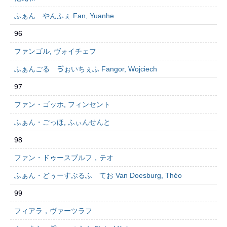
ふぁん やんふぇ Fan, Yuanhe
96
ファンゴル, ヴォイチェフ
ふぁんごる ゔぉいちぇふ Fangor, Wojciech
97
ファン・ゴッホ, フィンセント
ふぁん・ごっほ, ふぃんせんと
98
ファン・ドゥースブルフ，テオ
ふぁん・どぅーすぶるふ てお Van Doesburg, Théo
99
フィアラ，ヴァーツラフ