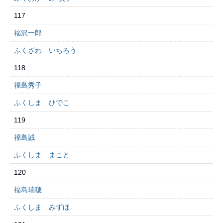
117
福沢一郎
ふくざわ いちろう
118
福島秀子
ふくしま ひでこ
119
福島誠
ふくしま まこと
120
福島瑞穂
ふくしま みずほ