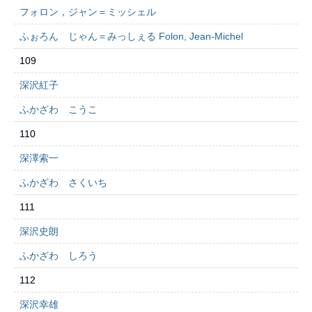
フォロン，ジャン＝ミッシェル
ふぉろん じゃん＝みっしぇる Folon, Jean-Michel
109
深沢紅子
ふかざわ こうこ
110
深澤索一
ふかざわ さくいち
111
深沢史朗
ふかざわ しろう
112
深沢幸雄