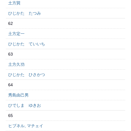
土方巽
ひじかた たつみ
62
土方定一
ひじかた ていいち
63
土方久功
ひじかた ひさかつ
64
秀島由己男
ひでしま ゆきお
65
ヒブネル, マチェイ