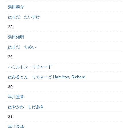
浜田泰介
はまだ たいすけ
28
浜田知明
はまだ ちめい
29
ハミルトン，リチャード
はみるとん りちゃーど Hamilton, Richard
30
早川重章
はやかわ しげあき
31
早川良雄