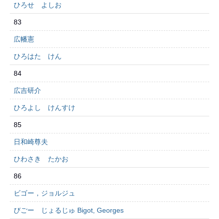
ひろせ よしお
83
広幡憲
ひろはた けん
84
広吉研介
ひろよし けんすけ
85
日和崎尊夫
ひわさき たかお
86
ビゴー，ジョルジュ
びごー じょるじゅ Bigot, Georges