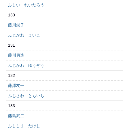
ふじい れいたろう
130
藤川栄子
ふじかわ えいこ
131
藤川勇造
ふじかわ ゆうぞう
132
藤澤友一
ふじさわ ともいち
133
藤島武二
ふじしま たけじ