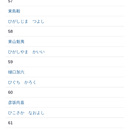
57
東島毅
ひがしじま つよし
58
東山魁夷
ひがしやま かいい
59
樋口加六
ひぐち かろく
60
彦坂尚嘉
ひこさか なおよし
61