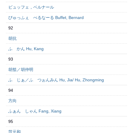
ビュッフェ，ベルナール
びゅっふぇ べるなーる Buffet, Bernard
92
胡抗
ふ かん Hu, Kang
93
胡笳／胡仲明
ふ じぁ／ふ つぉんみん Hu, Jia/ Hu, Zhongming
94
方向
ふぁん しゃん Fang, Xiang
95
范元和