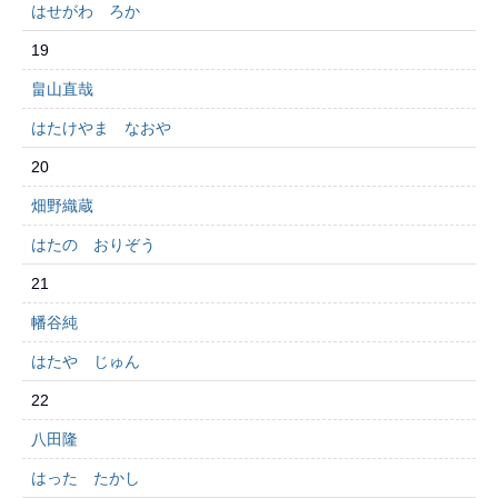
はせがわ ろか
19
畠山直哉
はたけやま なおや
20
畑野織蔵
はたの おりぞう
21
幡谷純
はたや じゅん
22
八田隆
はった たかし