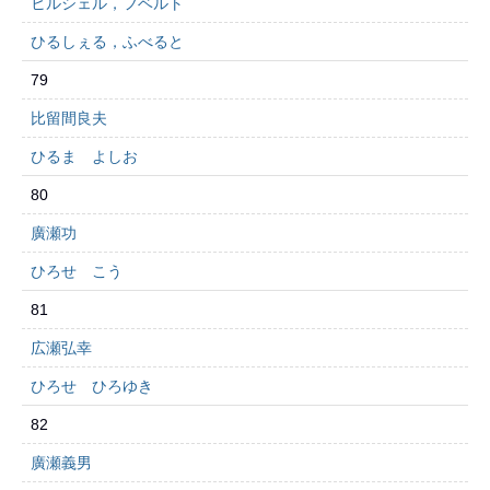
ヒルシェル，フベルト
ひるしぇる，ふべると
79
比留間良夫
ひるま よしお
80
廣瀬功
ひろせ こう
81
広瀬弘幸
ひろせ ひろゆき
82
廣瀬義男