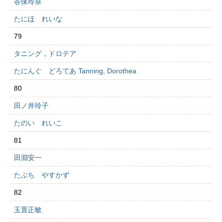
谷保玲奈
たにほ れいな
79
タニング，ドロテア
たにんぐ どろてあ Tanning, Dorothea
80
田ノ井玲子
たのい れいこ
81
田淵安一
たぶち やすかず
82
玉置正敏