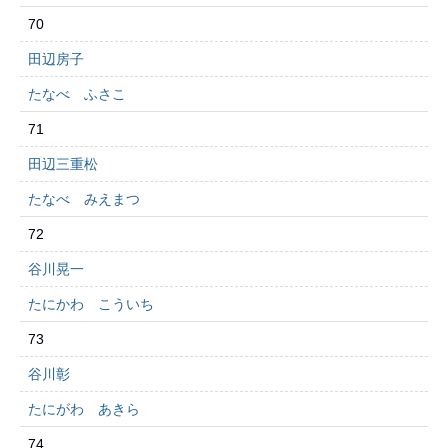
70
田辺房子
たなべ ふさこ
71
田辺三重松
たなべ みえまつ
72
谷川晃一
たにかわ こういち
73
谷川彰
たにがわ あきら
74