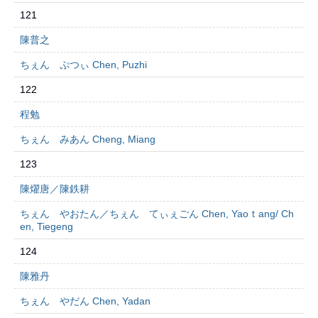
121
陳普之
ちぇん ぷつぃ Chen, Puzhi
122
程勉
ちぇん みあん Cheng, Miang
123
陳燿唐／陳鉄耕
ちぇん やおたん／ちぇん てぃぇごん Chen, Yaoｔang/ Ch
en, Tiegeng
124
陳雅丹
ちぇん やだん Chen, Yadan