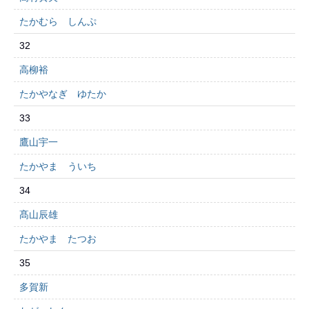
たかむら しんぷ
32
高柳裕
たかやなぎ ゆたか
33
鷹山宇一
たかやま ういち
34
髙山辰雄
たかやま たつお
35
多賀新