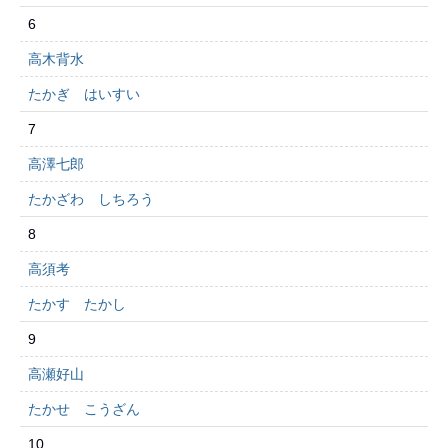
6
高木背水
たかぎ はいすい
7
高澤七郎
たかざわ しちろう
8
高須考
たかす たかし
9
高瀬好山
たかせ こうざん
10