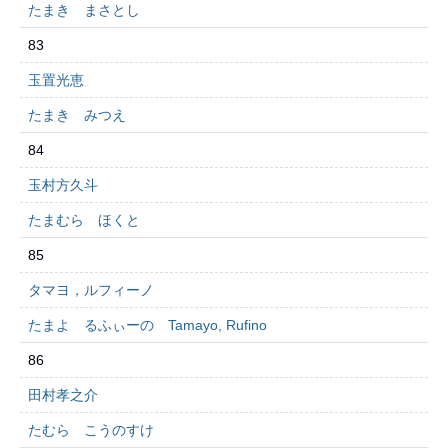
たまき まさとし
83
玉置光恵
たまき みつえ
84
玉村方久斗
たまむら ほくと
85
タマヨ，ルフィーノ
たまよ るふぃーの Tamayo, Rufino
86
田村孝之介
たむら こうのすけ