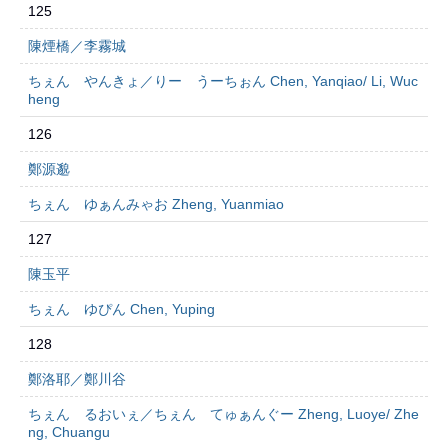
125
陳煙橋／李霧城
ちぇん やんきょ／りー うーちぉん Chen, Yanqiao/ Li, Wuc
heng
126
鄭源邈
ちぇん ゆぁんみゃお Zheng, Yuanmiao
127
陳玉平
ちぇん ゆぴん Chen, Yuping
128
鄭洛耶／鄭川谷
ちぇん るおいぇ／ちぇん てゅぁんぐー Zheng, Luoye/ Zhe
ng, Chuangu