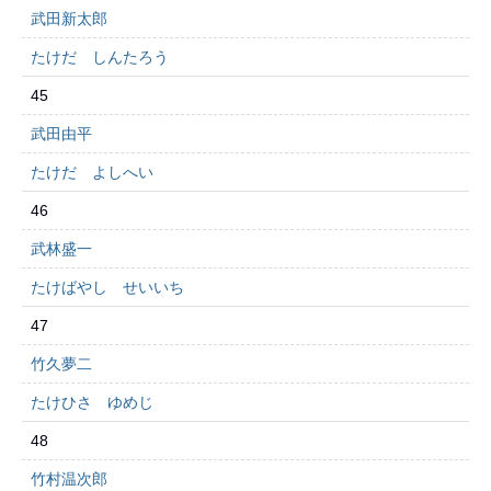
武田新太郎
たけだ しんたろう
45
武田由平
たけだ よしへい
46
武林盛一
たけばやし せいいち
47
竹久夢二
たけひさ ゆめじ
48
竹村温次郎