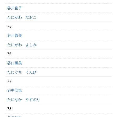
谷川直子
たにがわ なおこ
75
谷川義美
たにがわ よしみ
76
谷口薫美
たにぐち くんび
77
谷中安規
たになか やすのり
78