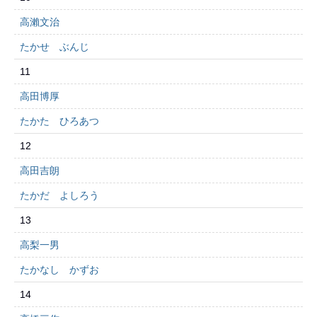
高瀨文治
たかせ ぶんじ
11
高田博厚
たかた ひろあつ
12
高田吉朗
たかだ よしろう
13
高梨一男
たかなし かずお
14