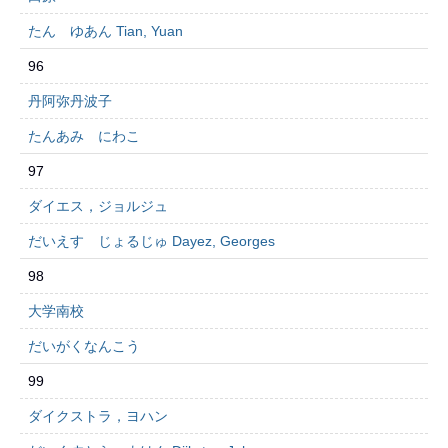
たん ゆあん Tian, Yuan
96
丹阿弥丹波子
たんあみ にわこ
97
ダイエス，ジョルジュ
だいえす じょるじゅ Dayez, Georges
98
大学南校
だいがくなんこう
99
ダイクストラ，ヨハン