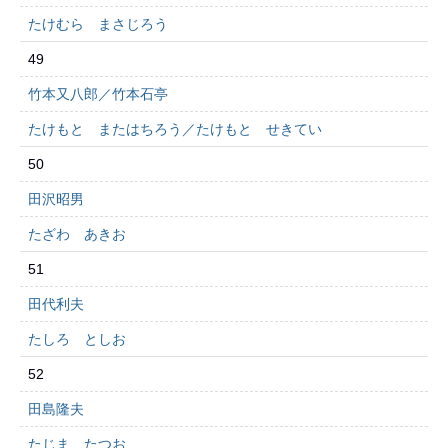
たけむら まさじろう
49
竹本又八郎／竹本石亭
たけもと またはちろう／たけもと せきてい
50
田沢昭男
たざわ あきお
51
田代利夫
たしろ としお
52
田島隆夫
たじま たつお