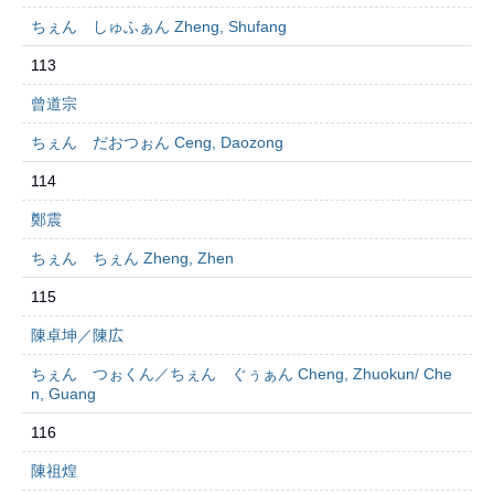
ちぇん しゅふぁん Zheng, Shufang
113
曾道宗
ちぇん だおつぉん Ceng, Daozong
114
鄭震
ちぇん ちぇん Zheng, Zhen
115
陳卓坤／陳広
ちぇん つぉくん／ちぇん ぐぅぁん Cheng, Zhuokun/ Che
n, Guang
116
陳祖煌