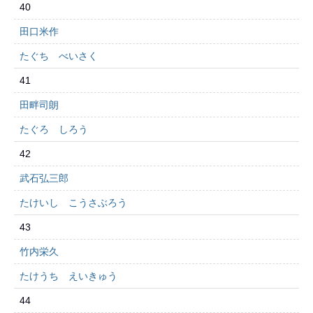
40
田口米作
たぐち べいさく
41
田畔司朗
たぐろ しろう
42
武石弘三郎
たけいし こうさぶろう
43
竹内栄久
たけうち えいきゅう
44