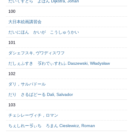
だいくすとら よはん Dijkstra, Johan
100
大日本絵画講習会
だいにほん かいが こうしゅうかい
101
ダシェフスキ, ヴワディスワフ
だしぇふすき ゔわでぃすわふ Daszewski, Władysław
102
ダリ，サルバドール
だり さるばどーる Dali, Salvador
103
チェシレーヴィチ，ロマン
ちぇしれーゔぃち ろまん Cieslewicz, Roman