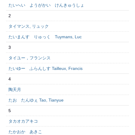
たいへい ようがかい けんきゅうしょ
2
タイマンス, リュック
たいまんす りゅっく Tuymans, Luc
3
タイユー，フランシス
たいゆー ふらんしす Tailleux, Francis
4
陶天月
たお たんゆぇ Tao, Tianyue
5
タカオカアキコ
たかおか あきこ