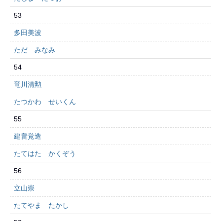
53
多田美波
ただ みなみ
54
竜川清勲
たつかわ せいくん
55
建畠覚造
たてはた かくぞう
56
立山崇
たてやま たかし