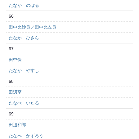
たなか のぼる
66
田中比沙良／田中比左良
たなか ひさら
67
田中保
たなか やすし
68
田辺至
たなべ いたる
69
田辺和郎
たなべ かずろう