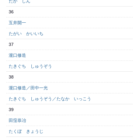
たが しん
36
互井開一
たがい かいいち
37
瀧口修造
たきぐち しゅうぞう
38
瀧口修造／田中一光
たきぐち しゅうぞう／たなか いっこう
39
田窪恭冶
たくぼ きょうじ