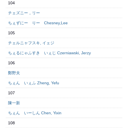
104
チェズニー，リー
ちぇずにー りー Chesney,Lee
105
チェルニャフスキ, イェジ
ちぇるにゃふすき いぇじ Czerniawski, Jerzy
106
鄭野夫
ちぇん いぇふ Zheng, Yefu
107
陳一新
ちぇん いーしん Chen, Yixin
108