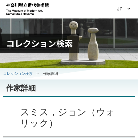
JP
コレクション検索
コレクション検索
>
作家詳細
作家詳細
スミス，ジョン（ウォ
リック）