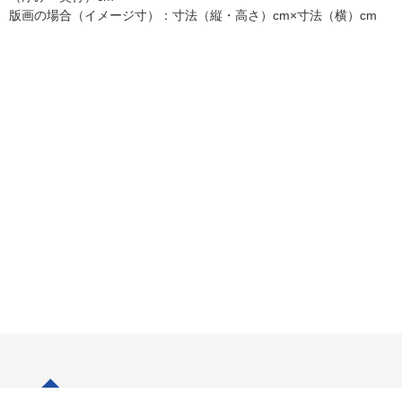
版画の場合（イメージ寸）：寸法（縦・高さ）cm×寸法（横）cm