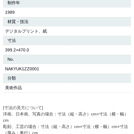
制作年
1989
材質・技法
デジタルプリント、紙
寸法
399.2×470.0
No.
NAKYUK1ZZ0001
分類
美術作品
[寸法の見方について]
洋画、日本画、写真の場合：寸法（縦・高さ）cm×寸法（横・幅）
cm
彫刻、工芸の場合：寸法（縦・高さ）cm×寸法（横・幅）cm×寸法
（厚み・奥行）cm