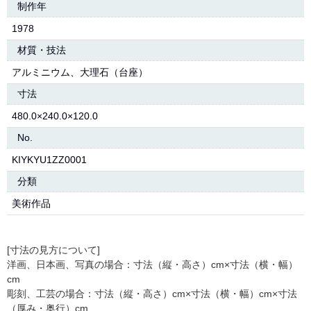
制作年
1978
材質・技法
アルミニウム、大理石（台座）
寸法
480.0×240.0×120.0
No.
KIYKYU1ZZ0001
分類
美術作品
[寸法の見方について]
洋画、日本画、写真の場合：寸法（縦・高さ）cm×寸法（横・幅）
cm
彫刻、工芸の場合：寸法（縦・高さ）cm×寸法（横・幅）cm×寸法
（厚み・奥行）cm