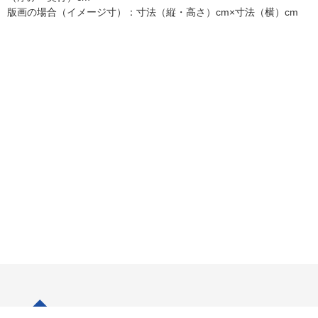
版画の場合（イメージ寸）：寸法（縦・高さ）cm×寸法（横）cm