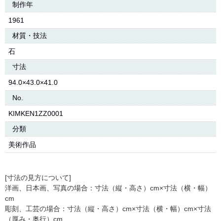
制作年
1961
材質・技法
石
寸法
94.0×43.0×41.0
No.
KIMKEN1ZZ0001
分類
美術作品
[寸法の見方について]
洋画、日本画、写真の場合：寸法（縦・高さ）cm×寸法（横・幅）
cm
彫刻、工芸の場合：寸法（縦・高さ）cm×寸法（横・幅）cm×寸法
（厚み・奥行）cm