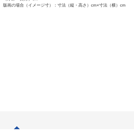
版画の場合（イメージ寸）：寸法（縦・高さ）cm×寸法（横）cm