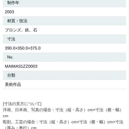
制作年
2003
材質・技法
ブロンズ、鉄、石
寸法
390.0×350.0×375.0
No.
MAIMAS1ZZ0003
分類
美術作品
[寸法の見方について]
洋画、日本画、写真の場合：寸法（縦・高さ）cm×寸法（横・幅）
cm
彫刻、工芸の場合：寸法（縦・高さ）cm×寸法（横・幅）cm×寸法
（厚み・奥行）cm