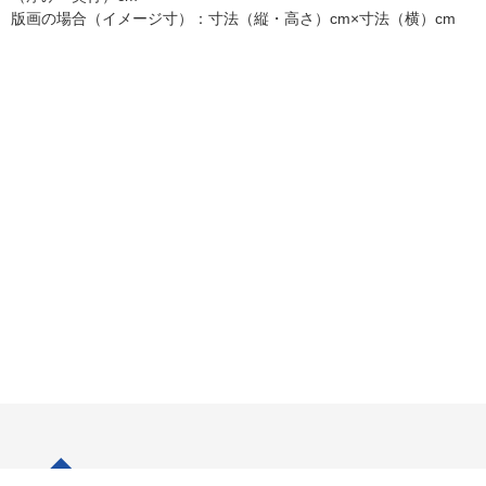
版画の場合（イメージ寸）：寸法（縦・高さ）cm×寸法（横）cm