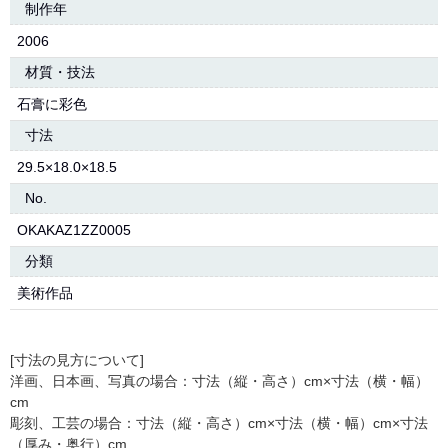
制作年
2006
材質・技法
石膏に彩色
寸法
29.5×18.0×18.5
No.
OKAKAZ1ZZ0005
分類
美術作品
[寸法の見方について]
洋画、日本画、写真の場合：寸法（縦・高さ）cm×寸法（横・幅）
cm
彫刻、工芸の場合：寸法（縦・高さ）cm×寸法（横・幅）cm×寸法
（厚み・奥行）cm