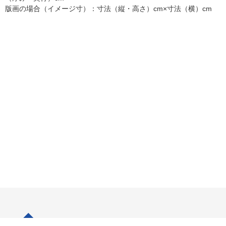
版画の場合（イメージ寸）：寸法（縦・高さ）cm×寸法（横）cm