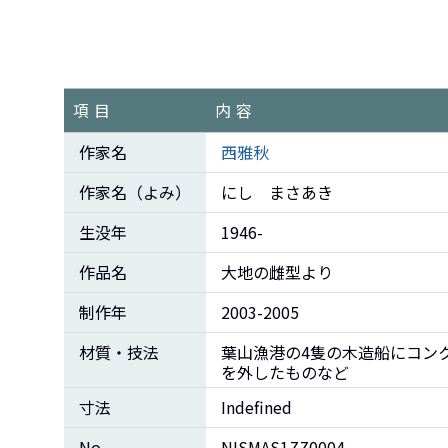
り
項目
内容
作家名
西雅秋
作家名（よみ）
にし まさあき
生没年
1946-
作品名
大地の雌型より
制作年
2003-2005
材質・技法
葉山漁港の4隻の木造船にコン
を外したものなど
寸法
Indefined
No.
NISMAS1ZZ0004