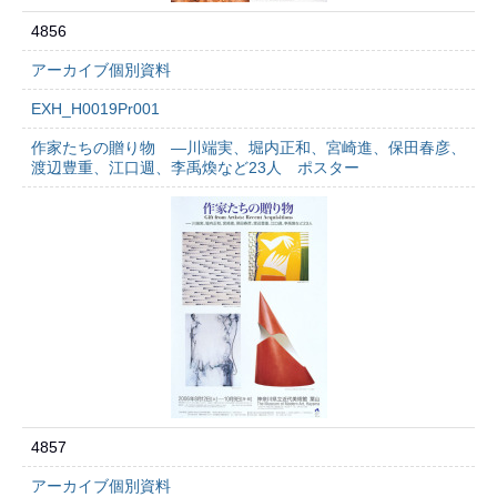
4856
アーカイブ個別資料
EXH_H0019Pr001
作家たちの贈り物 ―川端実、堀内正和、宮崎進、保田春彦、
渡辺豊重、江口週、李禹煥など23人 ポスター
4857
アーカイブ個別資料