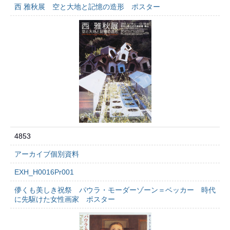
西 雅秋展 空と大地と記憶の造形 ポスター
4853
アーカイブ個別資料
EXH_H0016Pr001
儚くも美しき祝祭 パウラ・モーダーゾーン＝ベッカー 時代
に先駆けた女性画家 ポスター