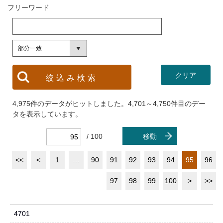
フリーワード
4,975件のデータがヒットしました。4,701～4,750件目のデー
タを表示しています。
/ 100
移動
<<
<
1
…
90
91
92
93
94
95
96
97
98
99
100
>
>>
4701