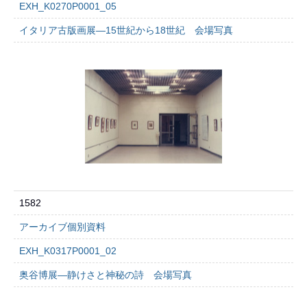
EXH_K0270P0001_05
イタリア古版画展―15世紀から18世紀 会場写真
1582
アーカイブ個別資料
EXH_K0317P0001_02
奥谷博展―静けさと神秘の詩 会場写真