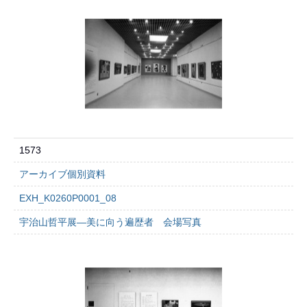
1573
アーカイブ個別資料
EXH_K0260P0001_08
宇治山哲平展―美に向う遍歴者 会場写真