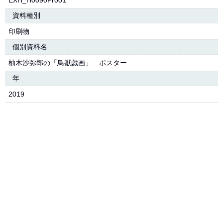
EXH_H0090Pr001
資料種別
印刷物
個別資料名
柚木沙弥郎の「鳥獣戯画」 ポスター
年
2019