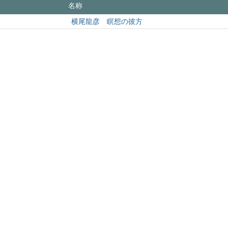
名称
横尾龍彦 瞑想の彼方