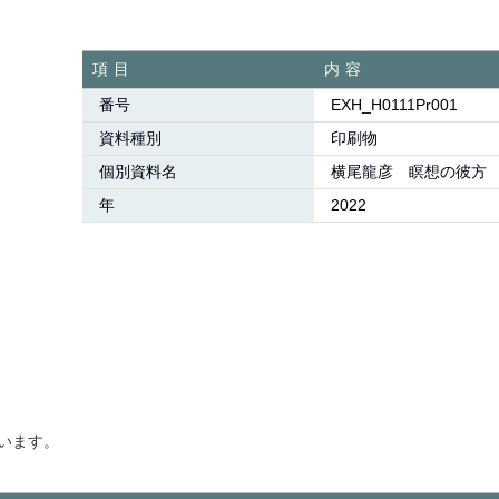
項目
内容
番号
EXH_H0111Pr001
資料種別
印刷物
個別資料名
横尾龍彦 瞑想の彼方
年
2022
います。