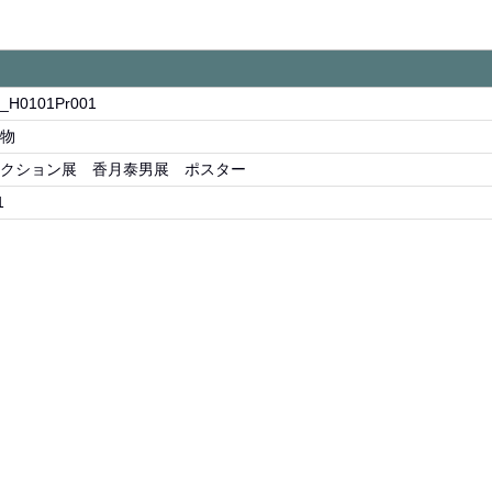
容
_H0101Pr001
物
クション展 香月泰男展 ポスター
1