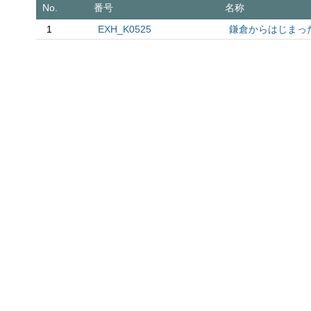
No.
番号
名称
1
EXH_K0525
鎌倉からはじまった。1