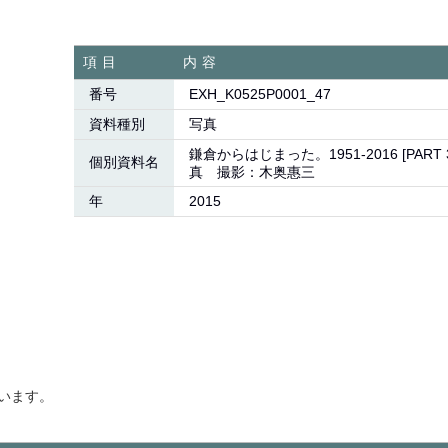
項目
内容
番号
EXH_K0525P0001_47
資料種別
写真
鎌倉からはじまった。1951-2016 [PAR
個別資料名
真 撮影：木奥惠三
年
2015
います。