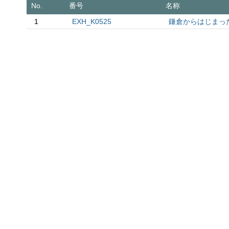
No.
番号
名称
1
EXH_K0525
鎌倉からはじまった。1