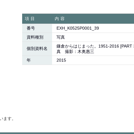
項目
内容
番号
EXH_K0525P0001_39
資料種別
写真
鎌倉からはじまった。1951-2016 [PAR
個別資料名
真 撮影：木奥惠三
年
2015
います。