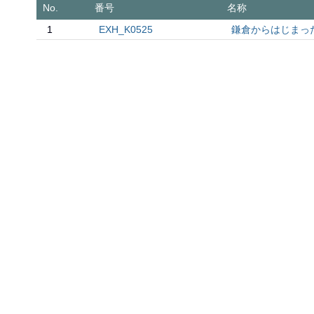
No.
番号
名称
1
EXH_K0525
鎌倉からはじまった。1