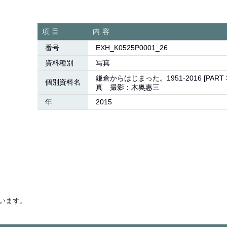
項目
内容
番号
EXH_K0525P0001_26
資料種別
写真
鎌倉からはじまった。1951-2016 [PAR
個別資料名
真 撮影：木奥惠三
年
2015
います。