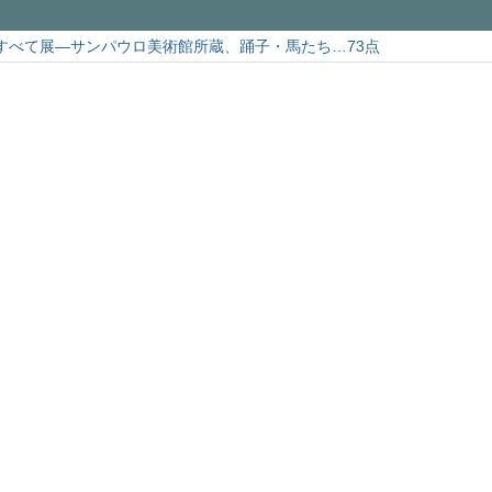
すべて展―サンパウロ美術館所蔵、踊子・馬たち…73点