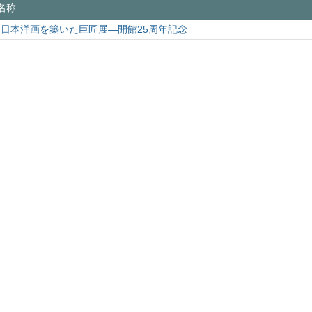
名称
日本洋画を築いた巨匠展―開館25周年記念