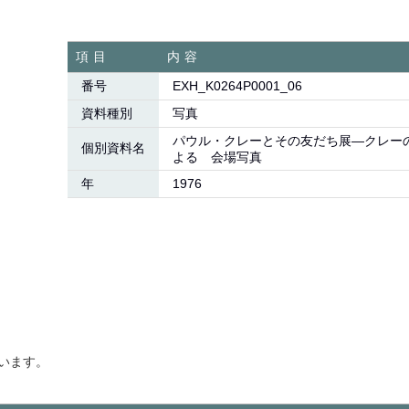
項目
内容
番号
EXH_K0264P0001_06
資料種別
写真
パウル・クレーとその友だち展―クレー
個別資料名
よる 会場写真
年
1976
います。