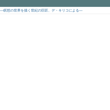
―瞑想の世界を描く世紀の巨匠、デ・キリコによる―