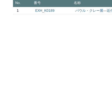
No.
番号
名称
1
EXH_K0189
パウル・クレー展―近