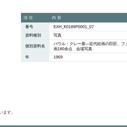
項目
内容
番号
EXH_K0189P0001_07
資料種別
写真
パウル・クレー展―近代絵画の巨匠、フ
個別資料名
画180余点 会場写真
年
1969
います。