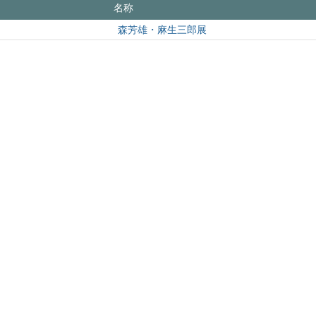
名称
森芳雄・麻生三郎展