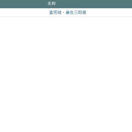
名称
森芳雄・麻生三郎展