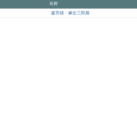
名称
森芳雄・麻生三郎展