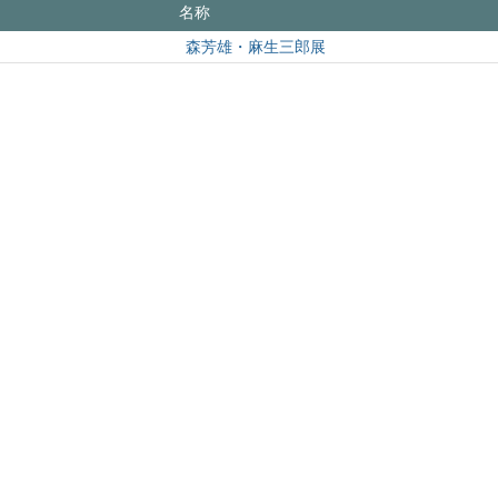
名称
森芳雄・麻生三郎展