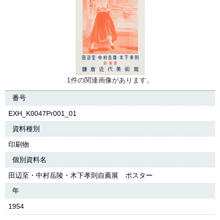
1件の関連画像があります。
番号
EXH_K0047Pr001_01
資料種別
印刷物
個別資料名
田辺至・中村岳陵・木下孝則自薦展 ポスター
年
1954